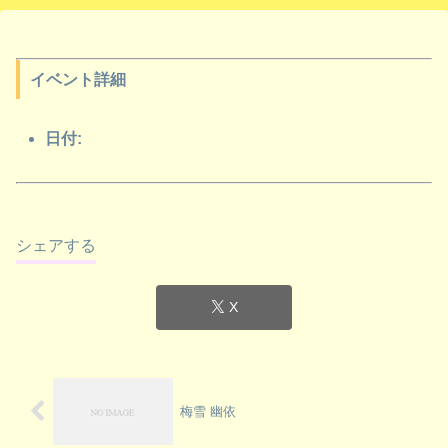
イベント詳細
日付:
シェアする
X
梅雪 幽依