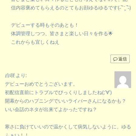
信内容褒めてもらえるのとてもお顔ゆるゆるです(˶‾᷄ ⁻̫ ‾᷅˵)
デビューする時もそのあとも！
体調管理しつつ、皆さまと楽しい日々を作る🌟
これからも宜しくねえ
返信
白咲
より:
デビューおめでとうございます。
初配信直前にトラブルでびっくりしましたね(;’∀’)
開幕からのハプニングでいいライバーさんになるかも？
いい会話のネタが出来てよかったですね？
寒さに負けていいので温かくして病気しないように、ゆる
ふぁい！！