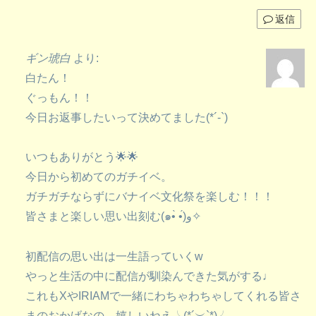
返信
ギン琥白
より:
白たん！
ぐっもん！！
今日お返事したいって決めてました(*´-`)
いつもありがとう🌟🌟
今日から初めてのガチイベ。
ガチガチならずにバナイベ文化祭を楽しむ！！！
皆さまと楽しい思い出刻む(๑•̀ •́)و✧
初配信の思い出は一生語っていくw
やっと生活の中に配信が馴染んできた気がする♩
これもXやIRIAMで一緒にわちゃわちゃしてくれる皆さ
まのおかげなの、嬉しいねえ╰(*´︶`*)╯