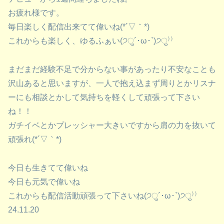
お疲れ様です。
毎日楽しく配信出来てて偉いね(*´▽｀*)
これからも楽しく、ゆるふぁい(੭ु´･ω･`)੭ु⁾⁾
まだまだ経験不足で分からない事があったり不安なことも
沢山あると思いますが、一人で抱え込まず周りとかリスナ
ーにも相談とかして気持ちを軽くして頑張って下さい
ね！！
ガチイベとかプレッシャー大きいですから肩の力を抜いて
頑張れ(*´▽｀*)
今日も生きてて偉いね
今日も元気で偉いね
これからも配信活動頑張って下さいね(੭ु´･ω･`)੭ु⁾⁾
24.11.20