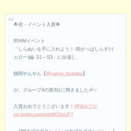
🌟祝・イベント入賞🌟
IRIAMイベント
「しらぬいを手に入れよう！-雨がっぱしらす(イ
エロー)編- S1～S3」に出場し、
猫闇やんやん【
@yanya_tsukebo
】
が、グループ4の第3位に輝きました🎉✨
入賞おめでとうございます！
#PIKAプロ
pic.twitter.com/sdpMQ3eUP7