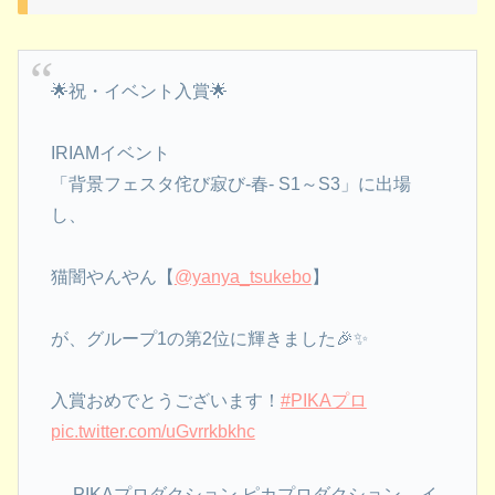
🌟祝・イベント入賞🌟
IRIAMイベント
「背景フェスタ侘び寂び-春- S1～S3」に出場
し、
猫闇やんやん【
@yanya_tsukebo
】
が、グループ1の第2位に輝きました🎉✨
入賞おめでとうございます！
#PIKAプロ
pic.twitter.com/uGvrrkbkhc
— PIKAプロダクション ピカプロダクション – イ