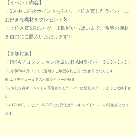
【イベント内容】
・1月中に応援ポイントを競い、上位入賞したライバーに
お好きな機材をプレゼント🎤
・上位入賞3名の方が、上限額いっぱいまでご希望の機材
を自由にご購入いただけます✨
【参加対象】
・PIKAプロダクション所属のIRIAMライバー※
※₂※₃※
1
4
※₁.令和7年2月中までに退所をご希望される方は対象外となります
※₂.1月デビューまでの所属ライバーが対象
※₃.やむを得ずイベントを辞退されるライバーは運営スタッフまでご連絡下さ
い
※4.17LIVE、トピア、WAVEでの配信はランキングイベントの対象外となり
ます。