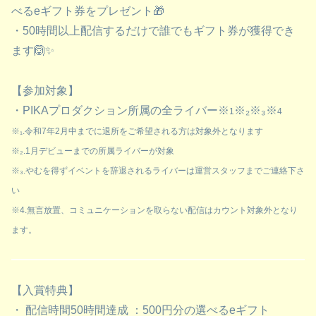
べるeギフト券をプレゼント🎁
・50時間以上配信するだけで誰でもギフト券が獲得でき
ます🙆✨
【参加対象】
・PIKAプロダクション所属の全ライバー※
※₂※₃※
1
4
※₁.令和7年2月中までに退所をご希望される方は対象外となります
※₂.1月デビューまでの所属ライバーが対象
※₃.やむを得ずイベントを辞退されるライバーは運営スタッフまでご連絡下さ
い
※4.無言放置、コミュニケーションを取らない配信はカウント対象外となり
ます。
【入賞特典】
・ 配信時間50時間達成 ：500円分の選べるeギフト