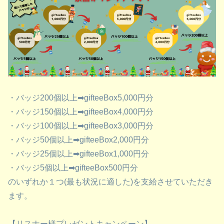
・バッジ200個以上➡gifteeBox5,000円分
・バッジ150個以上➡gifteeBox4,000円分
・バッジ100個以上➡gifteeBox3,000円分
・バッジ50個以上➡gifteeBox2,000円分
・バッジ25個以上➡gifteeBox1,000円分
・バッジ5個以上➡gifteeBox500円分
のいずれか１つ(最も状況に適した)を支給させていただき
ます。
【リスナー様プレゼントキャンペーン】